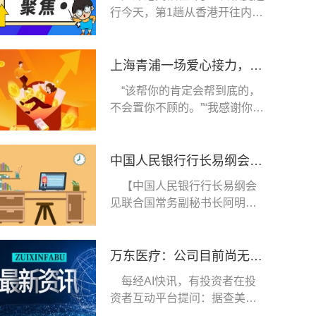
行今天，第1趟从香港开往内地
的列车是早上7
上海青浦一场爱心接力，江苏东台瓜农10万斤滞销西瓜5天卖完
“该帮你的肯定会帮到底的，
不会置你不顾的。”“我感谢你
们，感谢上海
中国人民银行行长易纲会见联合国常务副秘书长阿明娜·穆罕默德|天天简讯
【中国人民银行行长易纲会
见联合国常务副秘书长阿明娜·
穆罕默德】中国
万东医疗：公司目前尚无光子技术CT研发项目
每经AI快讯，有投资者在投
资者互动平台提问：据查美的
研究院招聘光电子