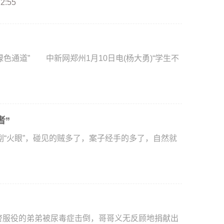
22:55
通道” 中新网郑州1月10日电(杨大勇)“学生不
者”
火眼”，碰见的贼多了，案子经手的多了，自然就