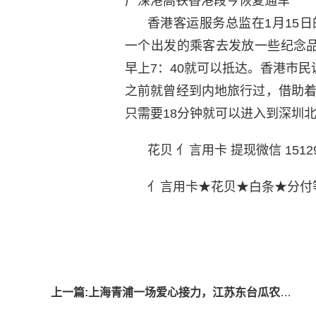
广深港高铁香港段今恢复通车
香港客运服务总监在1月15
一个出发的乘客去发放一些纪念
早上7：40就可以抵达。香港市
之前就曾经到内地旅行过，借助
只需要18分钟就可以进入到深圳
花贝 亻言用卡 提现微信 15129 
亻言用卡★花贝★白条★分付
标签
上一篇:上海青浦一场爱心接力，江苏东台瓜农10万斤滞销西瓜5天卖完