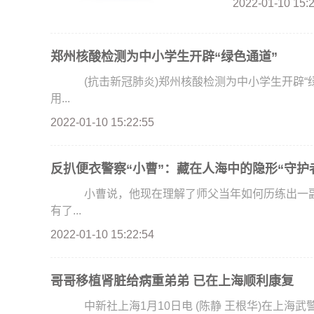
2022-01-10 15:
郑州核酸检测为中小学生开辟“绿色通道”
(抗击新冠肺炎)郑州核酸检测为中小学生开辟“绿色
用...
2022-01-10 15:22:55
反扒便衣警察“小曹”：藏在人海中的隐形“守护
小曹说，他现在理解了师父当年如何历练出一副“
有了...
2022-01-10 15:22:54
哥哥移植肾脏给病重弟弟 已在上海顺利康复
中新社上海1月10日电 (陈静 王根华)在上海武警服役的弟弟被尿毒症击倒，哥哥义无反顾地捐献出