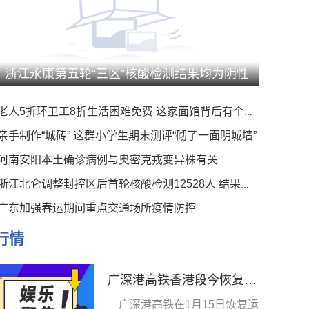
浙江永康第五轮“三区”核酸检测结果均为阴性
老人5折环卫工8折生活困难免费 这家面馆背后有个暖心事
亲手制作“城砖” 这群小学生期末测评“砌了一面明城墙”
河南安阳本土确诊病例与奥密克戎变异株有关
浙江北仑调整封控区后首轮核酸检测12528人 结果均为阴性
广东加强春运期间重点交通场所疫情防控
行情
广深港高铁香港段今恢复通车 香港市民坐列车到深圳喝早茶-全球新视野
广深港高铁在1月15日恢复运