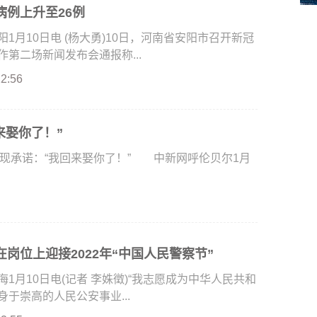
病例上升至26例
月10日电 (杨大勇)10日，河南省安阳市召开新冠
第二场新闻发布会通报称...
22:56
来娶你了！”
现承诺：“我回来娶你了！” 中新网呼伦贝尔1月
岗位上迎接2022年“中国人民警察节”
月10日电(记者 李姝徵)“我志愿成为中华人民共和
于崇高的人民公安事业...