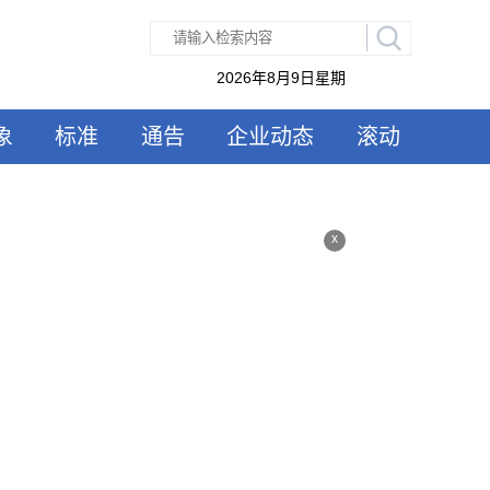
2026年8月9日星期
象
标准
通告
企业动态
滚动
x