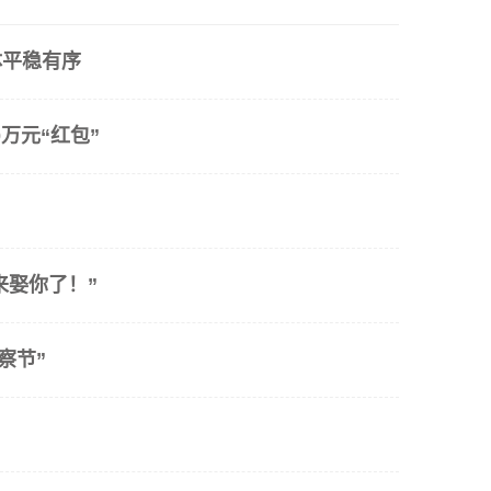
体平稳有序
万元“红包”
来娶你了！”
察节”