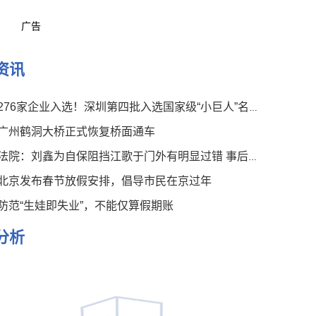
广告
资讯
276家企业入选！深圳第四批入选国家级“小巨人”名单公布
广州鹤洞大桥正式恢复桥面通车
法院：刘鑫为自保阻挡江歌于门外有明显过错 事后言论有违伦常
北京发布春节放假安排，倡导市民在京过年
防范“生娃即失业”，不能仅算假期账
分析