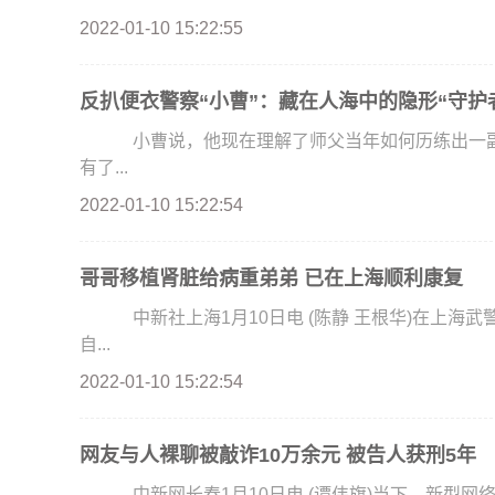
2022-01-10 15:22:55
反扒便衣警察“小曹”：藏在人海中的隐形“守护
小曹说，他现在理解了师父当年如何历练出一副“
有了...
2022-01-10 15:22:54
哥哥移植肾脏给病重弟弟 已在上海顺利康复
中新社上海1月10日电 (陈静 王根华)在上海武警服役的弟弟被尿毒症击倒，哥哥义无反顾地捐献出
自...
2022-01-10 15:22:54
网友与人裸聊被敲诈10万余元 被告人获刑5年
中新网长春1月10日电 (谭伟旗)当下，新型网