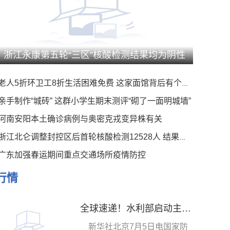
浙江永康第五轮“三区”核酸检测结果均为阴性
老人5折环卫工8折生活困难免费 这家面馆背后有个暖心事
亲手制作“城砖” 这群小学生期末测评“砌了一面明城墙”
河南安阳本土确诊病例与奥密克戎变异株有关
浙江北仑调整封控区后首轮核酸检测12528人 结果均为阴性
广东加强春运期间重点交通场所疫情防控
行情
全球速递！水利部启动主汛期工作机制 做出十个方面部署
新华社北京7月5日电国家防