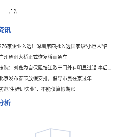
广告
资讯
276家企业入选！深圳第四批入选国家级“小巨人”名单公布
广州鹤洞大桥正式恢复桥面通车
法院：刘鑫为自保阻挡江歌于门外有明显过错 事后言论有违伦常
北京发布春节放假安排，倡导市民在京过年
防范“生娃即失业”，不能仅算假期账
分析