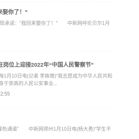
来娶你了！”
现承诺：“我回来娶你了！” 中新网呼伦贝尔1月
岗位上迎接2022年“中国人民警察节”
月10日电(记者 李姝徵)“我志愿成为中华人民共和
于崇高的人民公安事业...
22:55
通道” 中新网郑州1月10日电(杨大勇)“学生不