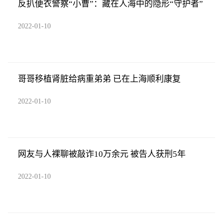
反扒便衣警察“小曹”：藏在人海中的隐形“守护者”
2022-01-10
哥哥移植肾脏给病重弟弟 已在上海顺利康复
2022-01-10
网友与人裸聊被敲诈10万余元 被告人获刑5年
2022-01-10