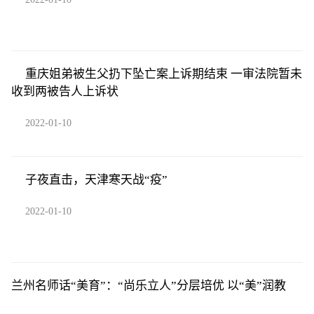
重庆姐弟被生父扔下坠亡案上诉期结束 一审法院暂未
收到两被告人上诉状
2022-01-10
子夜直击，天津寒天战“疫”
2022-01-10
兰州名师话“美育”：“尚乐立人”分层培优 以“美”润教