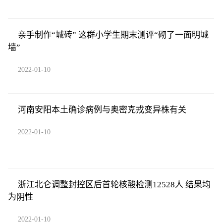
亲手制作“城砖” 这群小学生期末测评“砌了一面明城
墙”
2022-01-10
河南安阳本土确诊病例与奥密克戎变异株有关
2022-01-10
浙江北仑调整封控区后首轮核酸检测12528人 结果均
为阴性
2022-01-10