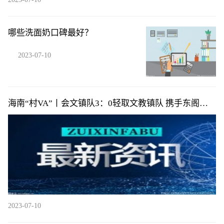
哪些洗面奶口碑最好？
2023-07-10
海南“村VA”丨会文镇队3：0轻取文教镇队 携手东阁镇
队提前小组出线
2023-07-10