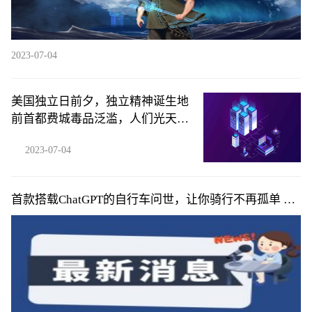
2023-07-04
美国独立日前夕，独立精神诞生地
前首都费城毒品泛滥，人们光天化
日之下照镜子对脖子注射毒品，场
2023-07-04
景如同人间地狱
首款搭载ChatGPT的自行车问世，让你骑行不再孤单 今
头条