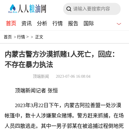
首页
资讯
分析
行情
报告
国际
>
首页
>
行情
>
正文
内蒙古警方沙漠抓赌1人死亡，回应：
不存在暴力执法
顶端新闻
2023-07-06 16:08:04
顶端新闻记者 张恒
2023年3月22日下午，内蒙古阿拉善盟一处沙漠
帐篷中，数十人涉嫌聚众赌博。警方赶来抓捕，在场
人员四散逃走。其中一男子郭某在被追捕过程倒地死