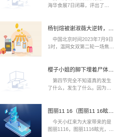
海华食展7日闭幕，评出了
“2023年度品质预制
杨钊煊被谢淑薇大逆转，无缘十六强，王欣瑜的运气真不错
中国北京时间2023年7月9日
1时，温网女双第二轮一场焦点
战，中国选手杨
樱子小姐的脚下埋着尸体17卷第一章：蝴蝶在圣诞夜展开翅-后04
第四节完全不知道真的发生
了什么，发生了什么。因为没
有智能手机，不仅
图丽11 16（图丽11 16眩光）
今天小红来为大家带来的是
图丽1116，图丽1116眩光，让
我们一起往下看看