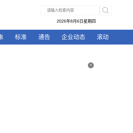
2026年8月6日星期四
象
标准
通告
企业动态
滚动
x