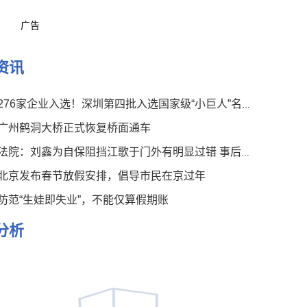
广告
资讯
276家企业入选！深圳第四批入选国家级“小巨人”名单公布
广州鹤洞大桥正式恢复桥面通车
法院：刘鑫为自保阻挡江歌于门外有明显过错 事后言论有违伦常
北京发布春节放假安排，倡导市民在京过年
防范“生娃即失业”，不能仅算假期账
分析