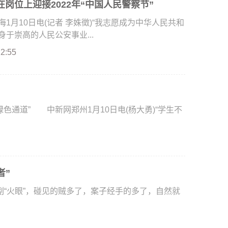
岗位上迎接2022年“中国人民警察节”
月10日电(记者 李姝徵)“我志愿成为中华人民共和
于崇高的人民公安事业...
22:55
通道” 中新网郑州1月10日电(杨大勇)“学生不
者”
火眼”，碰见的贼多了，案子经手的多了，自然就