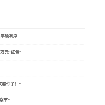
体平稳有序
万元“红包”
来娶你了！”
察节”