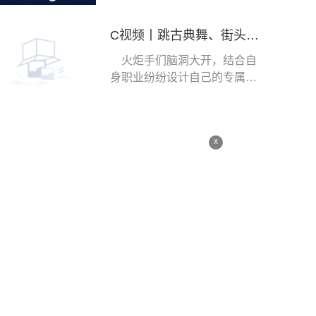
C视频丨跳古典舞、街头穿梭送餐……大运火炬手玩转花式“交接”
火炬手们脑洞大开，结合自
身职业纷纷设计自己的专属动
作。
x