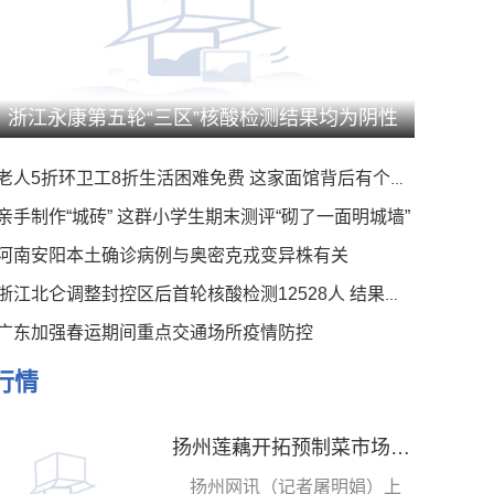
浙江永康第五轮“三区”核酸检测结果均为阴性
老人5折环卫工8折生活困难免费 这家面馆背后有个暖心事
亲手制作“城砖” 这群小学生期末测评“砌了一面明城墙”
河南安阳本土确诊病例与奥密克戎变异株有关
浙江北仑调整封控区后首轮核酸检测12528人 结果均为阴性
广东加强春运期间重点交通场所疫情防控
行情
扬州莲藕开拓预制菜市场 一企业10天参加3个国内专业展
扬州网讯（记者屠明娟）上