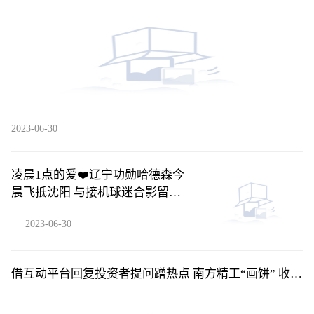
获得客户定点订单并批量供货-每日快播
2023-06-30
凌晨1点的爱❤️辽宁功勋哈德森今
晨飞抵沈阳 与接机球迷合影留念_
环球关注
2023-06-30
借互动平台回复投资者提问蹭热点 南方精工“画饼” 收到
监管关注函