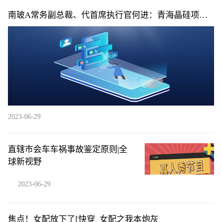
南玻A常务副总裁、代首席执行官何进：青海晶硅项目
在正常建设当中|世界快消息
2023-06-29
直辖市会车车祸事故鉴定原则|全
球新视野
2023-06-29
焦点！女配放下了[快穿_女配之我本炮灰