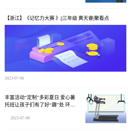
【浙江】《记忆力大赛 》||三年级 黄天睿​|聚看点
2023-07-06
丰富活动“定制”多彩夏日 爱心暑
托班让孩子们有了好“趣”处 环球
新资讯
2023-07-06