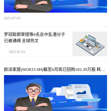
2023-07-03
罗冠聪郭荣铿等8名反中乱港分子
已被通缉 全球热文
2023-07-03
欧派家居(603833.SH)截至6月底已回购182.39万股 耗资
2.05亿元_全球热议