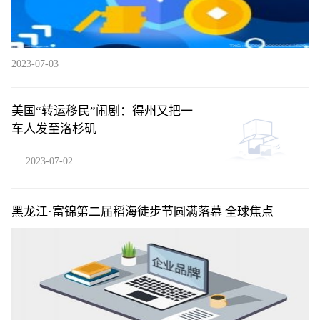
2023-07-03
美国“转运移民”闹剧：得州又把一
车人发至洛杉矶
2023-07-02
黑龙江·富锦第二届稻海徒步节圆满落幕 全球焦点