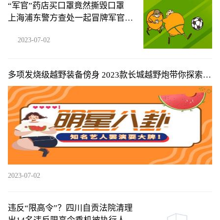
“军官”药店买口罩竟然撕毁口罩
上海浦东警方查处一起冒牌军官案
件
2023-07-02
多项发烧级越野装备傍身 2023款长城越野炮带你探索超
燃夏日越野旅程
2023-07-02
违反“限高令”？四川自贡法院清理