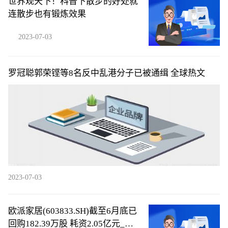
世界观天下！科普下散步的好处就
连散步也有锻炼效果
2023-07-03
罗冠聪郭荣铿等8名反中乱港分子已被通缉 全球热文
2023-07-03
欧派家居(603833.SH)截至6月底已
回购182.39万股 耗资2.05亿元_全