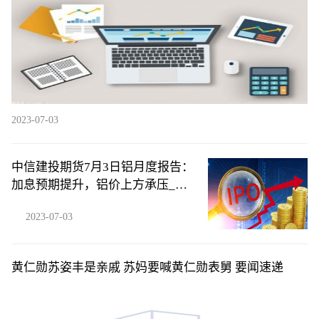
2023-07-03
中信建投期货7月3日铝月度报告：
加息预期提升，铝价上方承压_今
日热闻
2023-07-03
黄仁勋苏姿丰是亲戚 苏妈要喊黄仁勋表舅 要闻速递