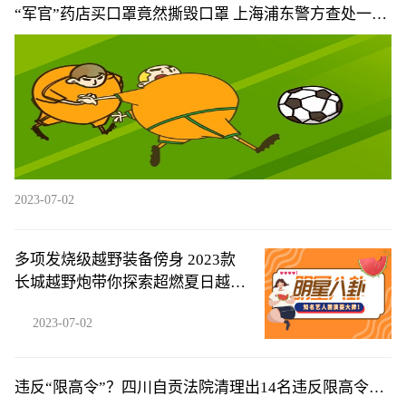
“军官”药店买口罩竟然撕毁口罩 上海浦东警方查处一起
冒牌军官案件
2023-07-02
多项发烧级越野装备傍身 2023款
长城越野炮带你探索超燃夏日越野
旅程
2023-07-02
违反“限高令”？四川自贡法院清理出14名违反限高令乘