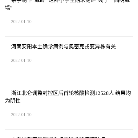
亲手制作“城砖” 这群小学生期末测评“砌了一面明城
墙”
2022-01-10
河南安阳本土确诊病例与奥密克戎变异株有关
2022-01-10
浙江北仑调整封控区后首轮核酸检测12528人 结果均
为阴性
2022-01-10