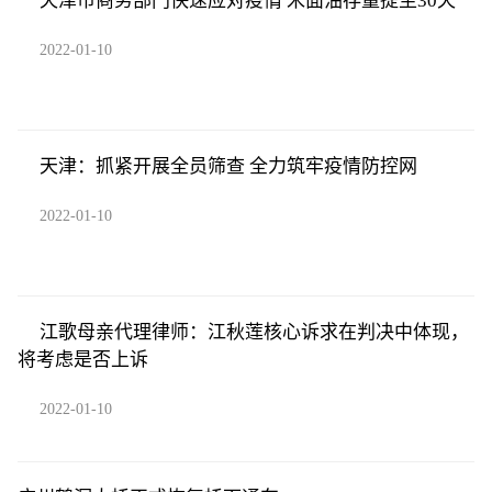
天津市商务部门快速应对疫情 米面油存量提至30天
2022-01-10
天津：抓紧开展全员筛查 全力筑牢疫情防控网
2022-01-10
江歌母亲代理律师：江秋莲核心诉求在判决中体现，
将考虑是否上诉
2022-01-10