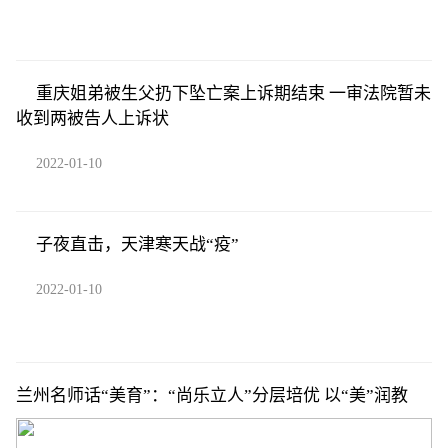
重庆姐弟被生父扔下坠亡案上诉期结束 一审法院暂未
收到两被告人上诉状
2022-01-10
子夜直击，天津寒天战“疫”
2022-01-10
兰州名师话“美育”：“尚乐立人”分层培优 以“美”润教