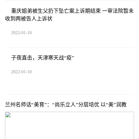
重庆姐弟被生父扔下坠亡案上诉期结束 一审法院暂未
收到两被告人上诉状
2022-01-10
子夜直击，天津寒天战“疫”
2022-01-10
兰州名师话“美育”：“尚乐立人”分层培优 以“美”润教