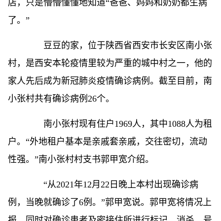
店，只是懵懵懂懂地知道“爸爸、妈妈和奶奶都生病
了。”
豆豆的家，位于陕西省西安市长安区南小张
村，是西安本轮疫情里较为严重的城中村之一，他的
家人先后成为新冠肺炎疫情确诊病例。截至目前，南
小张村共有确诊病例26个。
南小张村现有住户1969人，其中1088人为租
户。“外地租户基本是亲戚套亲戚，交往密切，流动
性强。”南小张村村支书郭甲宽介绍。
“从2021年12月22日晚上本村出现确诊病
例，当晚就确诊了6例。”郭甲宽说。郭甲宽将情况上
报，同时对确诊患者及密接住所进行标记、消杀，号