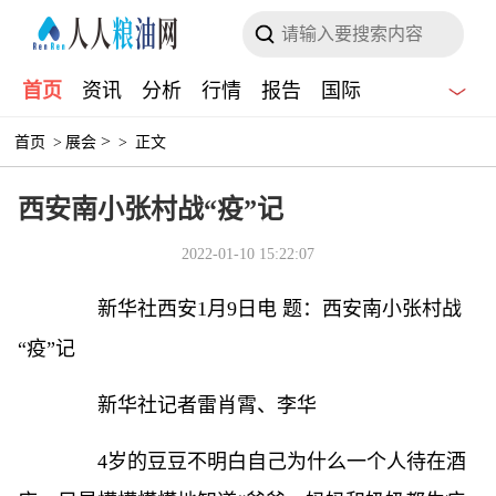
首页
资讯
分析
行情
报告
国际
>
首页
>
展会
>
正文
西安南小张村战“疫”记
2022-01-10 15:22:07
新华社西安1月9日电 题：西安南小张村战
“疫”记
新华社记者雷肖霄、李华
4岁的豆豆不明白自己为什么一个人待在酒