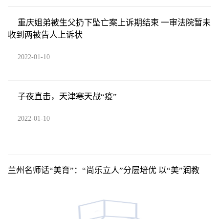
重庆姐弟被生父扔下坠亡案上诉期结束 一审法院暂未
收到两被告人上诉状
2022-01-10
子夜直击，天津寒天战“疫”
2022-01-10
兰州名师话“美育”：“尚乐立人”分层培优 以“美”润教