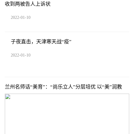
收到两被告人上诉状
2022-01-10
子夜直击，天津寒天战“疫”
2022-01-10
兰州名师话“美育”：“尚乐立人”分层培优 以“美”润教