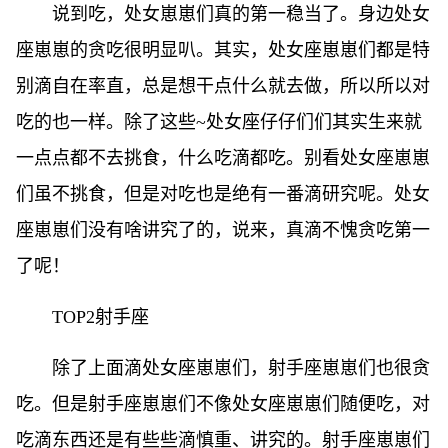
说到吃，处女崽崽们真的第一稳当了。身边处女
座崽崽的贪吃很明显叭。其实，处女座崽崽们都是特
别滴自在率直，总是想干点什么就去做，所以所以对
吃的也一样。除了这些~处女座仔仔们们其实生来就
一点点都不去挑食，什么吃滴都吃。别看处女座崽崽
们虽不挑食，但是对吃也是绝有一番滴研究呢。处女
座崽崽们没有啥讲究了的，说来，真滴不愧贪吃第一
了呢！
TOP2射手座
除了上面滴处女座崽崽们，射手座崽崽们也很贪
吃。但是射手座崽崽们不像处女座崽崽们随便吃，对
吃滴东西还是有些些滴慎重、讲究的。射手座崽崽们