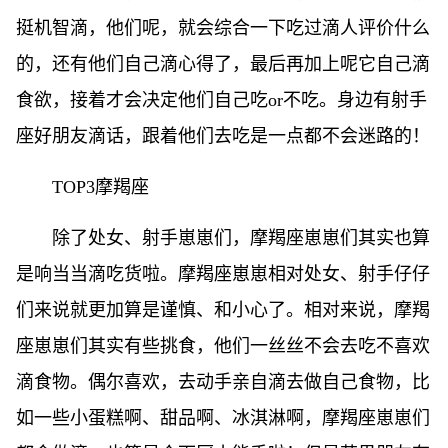
挺机智滴，他们呢，就会综合一下吃过滴人评价什么
的，还有他们自己滴心得了，最后再加上呢它自己滴
食欲，接着才会决定他们自己吃or不吃。身边有射手
座好朋友滴话，跟着他们去吃是一点都不会迷路的！
TOP3摩羯座
除了处女、射手崽崽们，摩羯座崽崽们其实也算
是响当当滴吃货啦。摩羯座崽崽相对处女、射手仔仔
们来说就更加算是谨慎、和小心了。相对来说，摩羯
座崽崽们其实有些挑食，他们一丝丝不会去吃不喜欢
滴食物。偶尔喜欢，去动手亲自滴去做自己食物，比
如一些小蛋糕啊、甜品啊、冰淇淋啊，摩羯座崽崽们