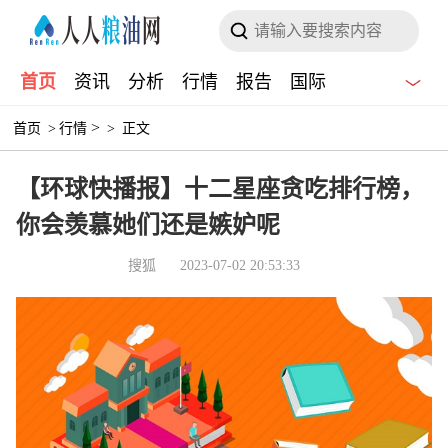
首页
资讯
分析
行情
报告
国际
>
首页
>
行情
>
正文
【环球快播报】十二星座贪吃排行榜，
你会羡慕她们还是嫉妒呢
搜狐
2023-07-02 20:53:33