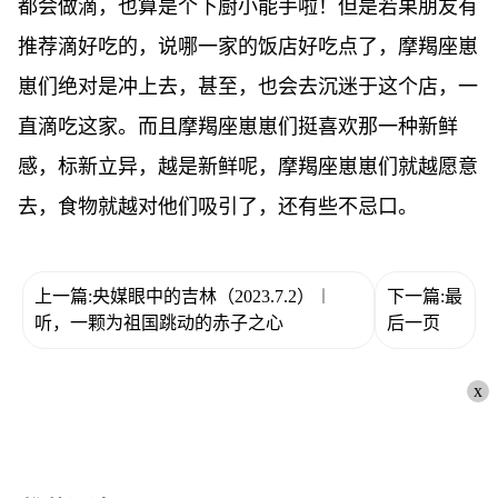
都会做滴，也算是个下厨小能手啦！但是若果朋友有
推荐滴好吃的，说哪一家的饭店好吃点了，摩羯座崽
崽们绝对是冲上去，甚至，也会去沉迷于这个店，一
直滴吃这家。而且摩羯座崽崽们挺喜欢那一种新鲜
感，标新立异，越是新鲜呢，摩羯座崽崽们就越愿意
去，食物就越对他们吸引了，还有些不忌口。
上一篇:央媒眼中的吉林（2023.7.2）︱
下一篇:最
听，一颗为祖国跳动的赤子之心
后一页
x