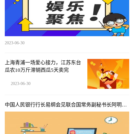
2023-06-30
上海青浦一场爱心接力，江苏东台
瓜农10万斤滞销西瓜5天卖完
2023-06-30
中国人民银行行长易纲会见联合国常务副秘书长阿明娜·
穆罕默德|天天简讯