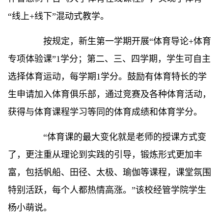
“线上+线下”混动式教学。
按规定，新生第一学期开展“体育导论+体育
专项体验课”1学分；第二、三、四学期，学生可自主
选择体育运动，每学期1学分。鼓励有体育特长的学
生申请加入体育俱乐部，通过竞赛及各种体育活动，
获得与体育课程学习等同的体育成绩和体育学分。
“体育课的最大变化就是老师的授课方式变
了，更注重从理论到实践的引导，锻炼形式更加丰
富，包括帆船、田径、太极、瑜伽等课程，课堂氛围
特别活跃，每个人都热情高涨。”该校经管学院学生
杨小萌说。