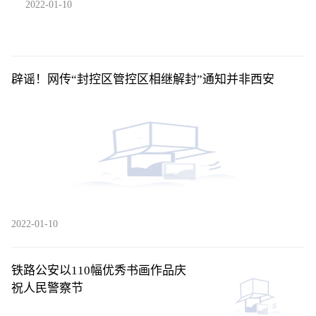
2022-01-10
辟谣！网传“封控区管控区相继解封”通知并非西安
2022-01-10
铁路公安以110幅优秀书画作品庆
祝人民警察节