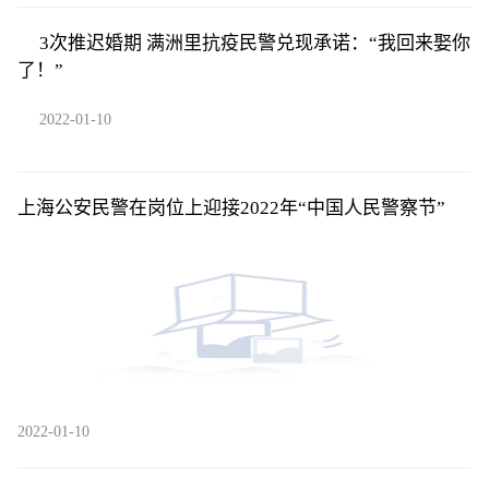
3次推迟婚期 满洲里抗疫民警兑现承诺：“我回来娶你
了！”
2022-01-10
上海公安民警在岗位上迎接2022年“中国人民警察节”
2022-01-10