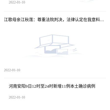
2022-01-10
江歌母亲江秋莲：尊重法院判决，法律认定在我意料之
中
2022-01-10
河南安阳9日12时至24时新增11例本土确诊病例
2022-01-10