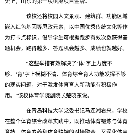
史上，山东的第一块帆船项目金牌。
该校还将校园人文景观、建筑群、功能区域
嵌入红色基因等思政元素，以中国优秀传统文化等作
为打卡点标识，倡导学生可根据跑步有效次数获得答
题机会，跑得越多、答题机会越多、成绩也就越好。
“这些举措有效解决了‘体’字上力度不
够、‘育’字上模糊不清、体育综合育人功能发挥不够
的现实问题，对于激发体育育人新动能有积极作
用。”该校体育学院副院长楚晓东说。
在青岛科技大学党委书记马连湘看来，学校
在整个体育综合改革实践中，既推动体育锻炼与体育
竞技、体育素养和体育精神的对接融合，又深化体育