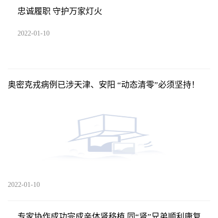
忠诚履职 守护万家灯火
2022-01-10
奥密克戎病例已涉天津、安阳 “动态清零”必须坚持！
2022-01-10
专家协作成功完成亲体肾移植 同“肾”兄弟顺利康复