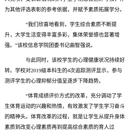
为其他评选表彰的参考依据，并赋予素质拓展学分。
“我们欣喜地看到，学生综合素质不断提
升，大学生活变得丰富多彩，集体荣誉感也显著增
强。”该校信息学院团委书记曲智强说。
与此同时，该校学生的心理健康状况持续好
转。学校对2019级本科生的4次追踪测评显示，参与
测评学生的心理抑郁分值呈逐步下降趋势。
“体育成绩评价方式的改革，充分调动了学
生体育运动的兴趣和热情，有效激发了学生学习奋斗
的精神头。体育改革的过程，就是让学生从提升身体
素质到改变心理素质再到提高综合素质的育人过