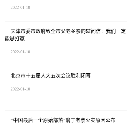
2022-01-10
天津市委市政府致全市父老乡亲的慰问信：我们一定
能够打赢
2022-01-10
北京市十五届人大五次会议胜利闭幕
2022-01-10
“中国最后一个原始部落”翁丁老寨火灾原因公布