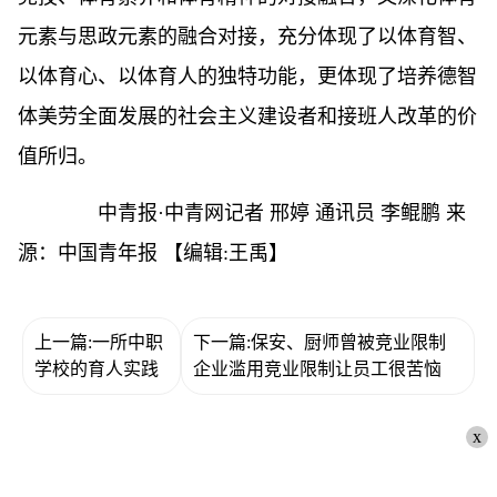
元素与思政元素的融合对接，充分体现了以体育智、
以体育心、以体育人的独特功能，更体现了培养德智
体美劳全面发展的社会主义建设者和接班人改革的价
值所归。
中青报·中青网记者 邢婷 通讯员 李鲲鹏 来
源：中国青年报
【编辑:王禹】
上一篇:一所中职
下一篇:保安、厨师曾被竞业限制
学校的育人实践
企业滥用竞业限制让员工很苦恼
x