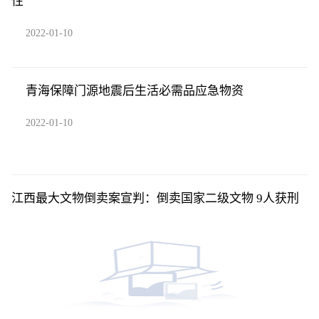
性
2022-01-10
青海保障门源地震后生活必需品应急物资
2022-01-10
江西最大文物倒卖案宣判：倒卖国家二级文物 9人获刑