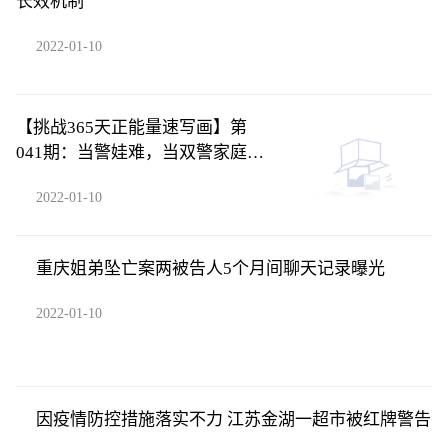
长效机制
2022-01-10
【挑战365天正能量速写画】第
041期：当警娃难，当双警家庭的
警娃更难
2022-01-10
重庆姐弟坠亡案两被告人5个月间聊天记录曝光
2022-01-10
因疫情防控措施落实不力 江苏金湖一超市被红牌警告