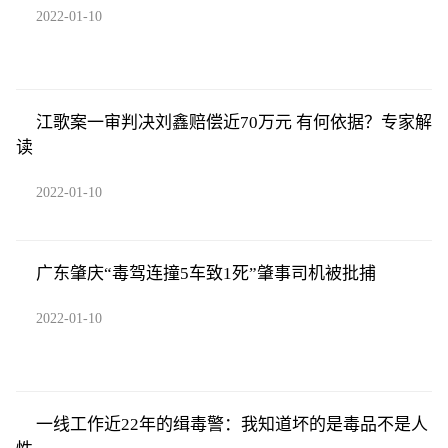
2022-01-10
江歌案一审判决刘鑫赔偿近70万元 有何依据？专家解
读
2022-01-10
广东肇庆“毒驾连撞5车致1死”肇事司机被批捕
2022-01-10
一线工作近22年的缉毒警：我知道坏的是毒品不是人