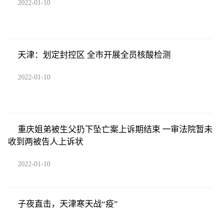
2022-01-10
天津：划定封控区 全市开展全员核酸检测
2022-01-10
重庆姐弟被生父扔下坠亡案上诉期结束 一审法院暂未
收到两被告人上诉状
2022-01-10
子夜直击，天津寒天战“疫”