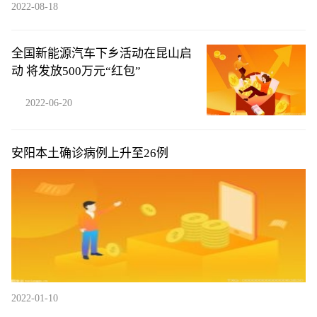
2022-08-18
全国新能源汽车下乡活动在昆山启
动 将发放500万元“红包”
2022-06-20
安阳本土确诊病例上升至26例
2022-01-10