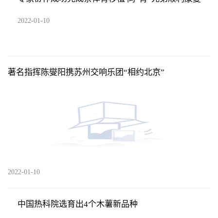
2022-01-10
著名指挥陈燮阳携苏州交响乐团“相约北京”
2022-01-10
中国热科院选育出4个木薯新品种