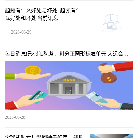
超频有什么好处与坏处_超频有什
么好处和坏处|当前讯息
2023-06-29
每日消息!形似盖碗茶、划分正圆形标准单元 大运会场
馆有这些设计巧思
2023-06-28
全球即时看！温网种子确定，郑钦