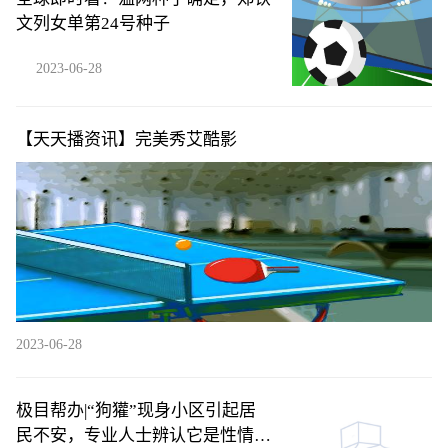
文列女单第24号种子
2023-06-28
【天天播资讯】完美秀艾酷影
2023-06-28
极目帮办|“狗獾”现身小区引起居
民不安，专业人士辨认它是性情温