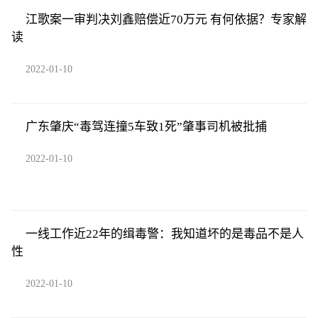
江歌案一审判决刘鑫赔偿近70万元 有何依据？专家解
读
2022-01-10
广东肇庆“毒驾连撞5车致1死”肇事司机被批捕
2022-01-10
一线工作近22年的缉毒警：我知道坏的是毒品不是人
性
2022-01-10