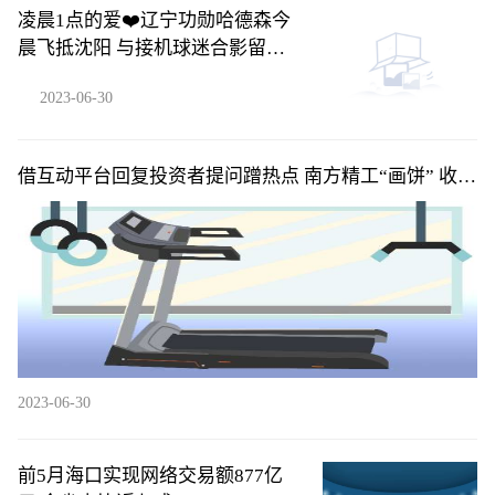
凌晨1点的爱❤️辽宁功勋哈德森今
晨飞抵沈阳 与接机球迷合影留念_
环球关注
2023-06-30
借互动平台回复投资者提问蹭热点 南方精工“画饼” 收到
监管关注函
2023-06-30
​前5月海口实现网络交易额877亿