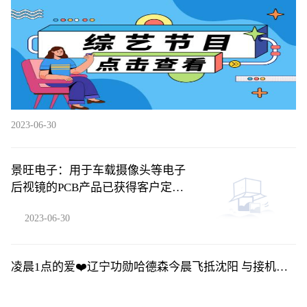
2023-06-30
景旺电子：用于车载摄像头等电子
后视镜的PCB产品已获得客户定点
订单并批量供货-每日快播
2023-06-30
凌晨1点的爱❤️辽宁功勋哈德森今晨飞抵沈阳 与接机球
迷合影留念_环球关注