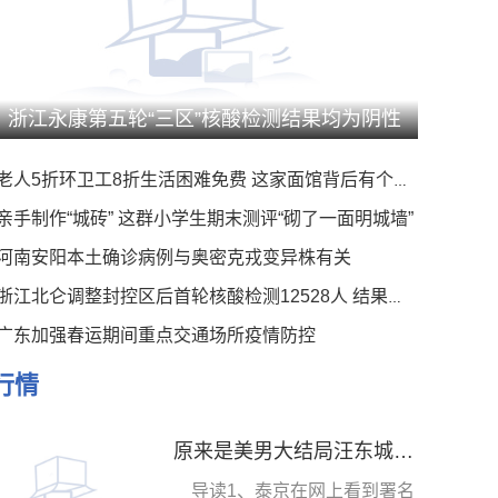
浙江永康第五轮“三区”核酸检测结果均为阴性
老人5折环卫工8折生活困难免费 这家面馆背后有个暖心事
亲手制作“城砖” 这群小学生期末测评“砌了一面明城墙”
河南安阳本土确诊病例与奥密克戎变异株有关
浙江北仑调整封控区后首轮核酸检测12528人 结果均为阴性
广东加强春运期间重点交通场所疫情防控
行情
原来是美男大结局汪东城吻戏（原来是美男大结局）
导读1、泰京在网上看到署名