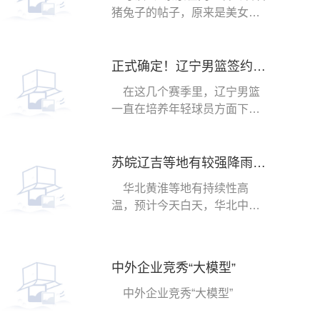
猪兔子的帖子，原来是美女对
他传达的‘我没
正式确定！辽宁男篮签约13＋7王牌前锋，杨鸣手下又添一名猛将！
在这几个赛季里，辽宁男篮
一直在培养年轻球员方面下狠
功夫，并取得了非
苏皖辽吉等地有较强降雨 华北黄淮等地有持续性高温
华北黄淮等地有持续性高
温，预计今天白天，华北中东
部、黄淮、汾渭平原
中外企业竞秀“大模型”
中外企业竞秀“大模型”