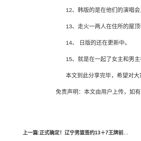
12、韩版的是在他们的演唱
13、走火一两人在住所的屋
14、 日版的还在更新中。
15、就是在一起了女主和男
本文到此分享完毕，希望对大
免责声明：本文由用户上传，如有
标签
上一篇:正式确定！辽宁男篮签约13＋7王牌前锋，杨鸣手下又添一名猛将！