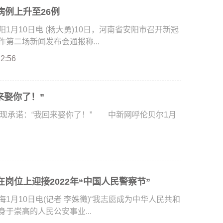
病例上升至26例
月10日电 (杨大勇)10日，河南省安阳市召开新冠
第二场新闻发布会通报称...
22:56
来娶你了！”
现承诺：“我回来娶你了！” 中新网呼伦贝尔1月
岗位上迎接2022年“中国人民警察节”
月10日电(记者 李姝徵)“我志愿成为中华人民共和
于崇高的人民公安事业...