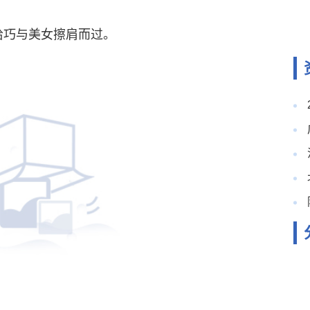
恰巧与美女擦肩而过。