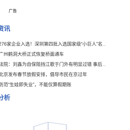
广告
资讯
276家企业入选！深圳第四批入选国家级“小巨人”名单公布
广州鹤洞大桥正式恢复桥面通车
法院：刘鑫为自保阻挡江歌于门外有明显过错 事后言论有违伦常
北京发布春节放假安排，倡导市民在京过年
防范“生娃即失业”，不能仅算假期账
分析