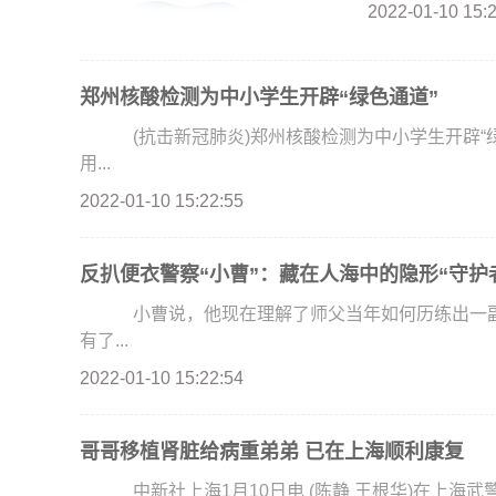
2022-01-10 15:
郑州核酸检测为中小学生开辟“绿色通道”
(抗击新冠肺炎)郑州核酸检测为中小学生开辟“绿色
用...
2022-01-10 15:22:55
反扒便衣警察“小曹”：藏在人海中的隐形“守护
小曹说，他现在理解了师父当年如何历练出一副“
有了...
2022-01-10 15:22:54
哥哥移植肾脏给病重弟弟 已在上海顺利康复
中新社上海1月10日电 (陈静 王根华)在上海武警服役的弟弟被尿毒症击倒，哥哥义无反顾地捐献出