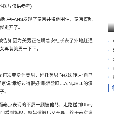
料图片仅供参考)
混乱中FANS发现了泰京并将他围住，泰京慌乱
就走开了。
被告知因为美男正在瞒着安社长去了外地赶通
女再装美男一下下。
女再次变身为美男，拜托美男向妹妹转达“自己
说“幸好过得很好”眼泪盈眶…A,N,JELL的演
子。
情而泰京表现的不屑一顾被他骂，走路碰到Uhey
出门看到妈妈，妈妈道歉后又开导，终于泰京发