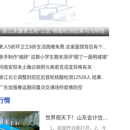
浙江永康第五轮“三区”核酸检测结果均为阴性
老人5折环卫工8折生活困难免费 这家面馆背后有个暖心事
亲手制作“城砖” 这群小学生期末测评“砌了一面明城墙”
河南安阳本土确诊病例与奥密克戎变异株有关
浙江北仑调整封控区后首轮核酸检测12528人 结果均为阴性
广东加强春运期间重点交通场所疫情防控
行情
世界观天下！山东会计信息采集网官网查询_山东会计信息采集网官网
1、就是昨天能打开。2、今