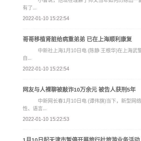
小曹说，他现在理解了师父当年如何历练出一副“
有了...
2022-01-10 15:22:54
哥哥移植肾脏给病重弟弟 已在上海顺利康复
中新社上海1月10日电 (陈静 王根华)在上海武警服役的弟弟被尿毒症击倒，哥哥义无反顾地捐献出
自...
2022-01-10 15:22:54
网友与人裸聊被敲诈10万余元 被告人获刑5年
中新网长春1月10日电 (谭伟旗)当下，新型网
性、语言...
2022-01-10 15:22:53
1月10日起天津市暂停开展旅行社旅游业务活动