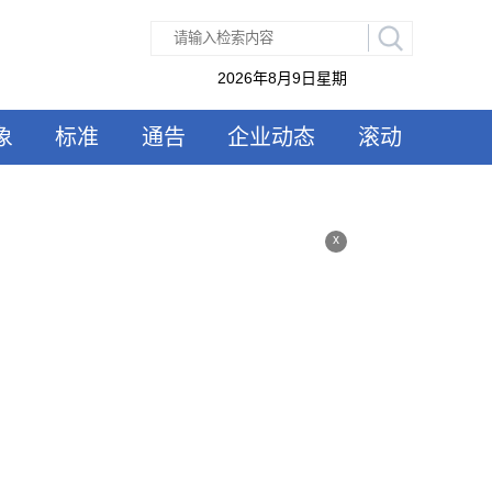
2026年8月9日星期
象
标准
通告
企业动态
滚动
x