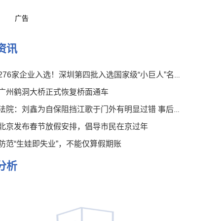
广告
资讯
276家企业入选！深圳第四批入选国家级“小巨人”名单公布
广州鹤洞大桥正式恢复桥面通车
法院：刘鑫为自保阻挡江歌于门外有明显过错 事后言论有违伦常
北京发布春节放假安排，倡导市民在京过年
防范“生娃即失业”，不能仅算假期账
分析