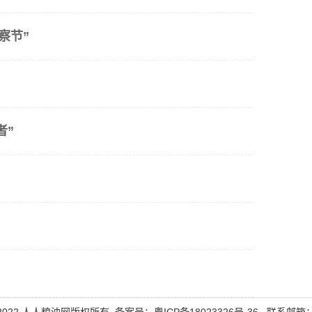
察节”
者”