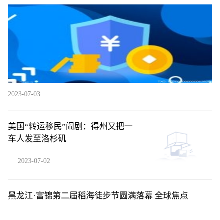
2023-07-03
美国“转运移民”闹剧：得州又把一
车人发至洛杉矶
2023-07-02
黑龙江·富锦第二届稻海徒步节圆满落幕 全球焦点