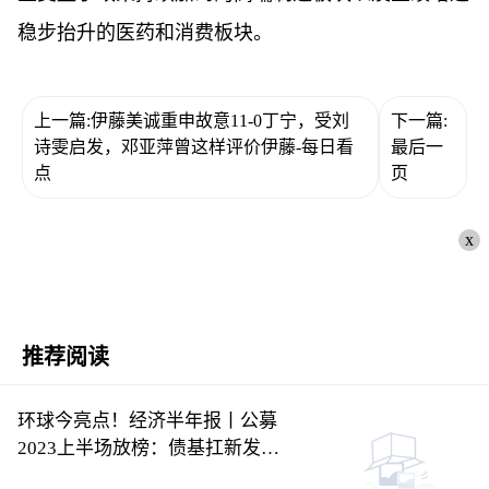
稳步抬升的医药和消费板块。
上一篇:伊藤美诚重申故意11-0丁宁，受刘
下一篇:
诗雯启发，邓亚萍曾这样评价伊藤-每日看
最后一
点
页
x
推荐阅读
环球今亮点！经济半年报丨公募
2023上半场放榜：债基扛新发大
旗，主动权益基金近六成亏损