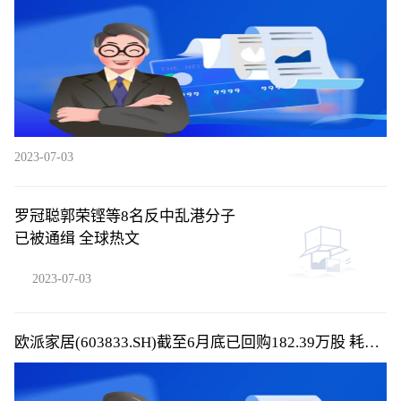
2023-07-03
罗冠聪郭荣铿等8名反中乱港分子
已被通缉 全球热文
2023-07-03
欧派家居(603833.SH)截至6月底已回购182.39万股 耗资
2.05亿元_全球热议