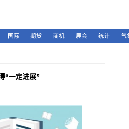
国际
期货
商机
展会
统计
气
得“一定进展”