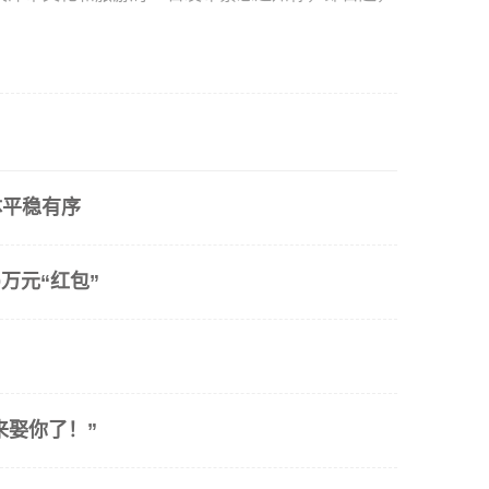
体平稳有序
万元“红包”
来娶你了！”