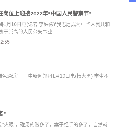
岗位上迎接2022年“中国人民警察节”
月10日电(记者 李姝徵)“我志愿成为中华人民共和
于崇高的人民公安事业...
22:55
通道” 中新网郑州1月10日电(杨大勇)“学生不
者”
火眼”，碰见的贼多了，案子经手的多了，自然就