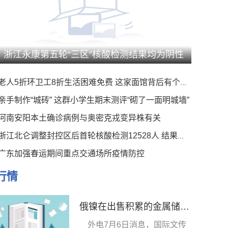
浙江永康第五轮“三区”核酸检测结果均为阴性
老人5折环卫工8折生活困难免费 这家面馆背后有个暖心事
亲手制作“城砖” 这群小学生期末测评“砌了一面明城墙”
河南安阳本土确诊病例与奥密克戎变异株有关
浙江北仑调整封控区后首轮核酸检测12528人 结果均为阴性
广东加强春运期间重点交通场所疫情防控
行情
俄镍在出售积累的金属储量方面取得“一定进展”
外电7月6日消息，国际文传