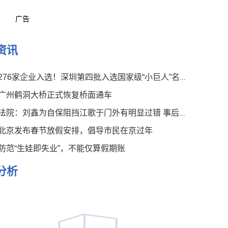
广告
资讯
276家企业入选！深圳第四批入选国家级“小巨人”名单公布
广州鹤洞大桥正式恢复桥面通车
法院：刘鑫为自保阻挡江歌于门外有明显过错 事后言论有违伦常
北京发布春节放假安排，倡导市民在京过年
防范“生娃即失业”，不能仅算假期账
分析