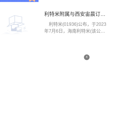
利特米附属与西安宙晨订立合作协议 将投资于中国文昌市东郊镇码头村
利特米(01936)公布，于2023
年7月6日，海南利特米(该公司
间接拥有73 2%
x